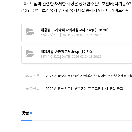
마
모집과 관련한 자세한 사항은 장애인주간보호센터
박기동
.
(
/0
급 여
보건복지부 사회복지시설 종사자 인건비 가이드라인 
(12)
:
채용공고-계약직 사회재활교사.hwp
(126.5K)
36회 다운로드 | DATE : 2026-01-14 13:29:18
채용서류 반환청구서.hwp
(12.5K)
35회 다운로드 | DATE : 2026-01-14 13:29:18
이전글
2026년 파주시문산종합사회복지관 장애인주간보호센터 계
다음글
2026년 장애인주간보호센터 프로그램 강사 모집 공고
댓글
0