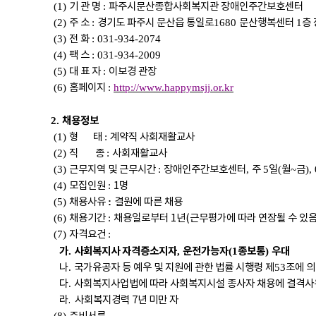
기 관 명
파주시문산종합사회복지관 장애인주간보호센터
(1)
:
주 소
경기도 파주시 문산읍 통일로
문산행복센터
층
(2)
:
1680
1
전 화
(3)
: 031-934-2074
팩 스
(4)
: 031-934-2009
대 표 자
이보경 관장
(5)
:
홈페이지
(6)
:
http://www.happymsjj.or.kr
채용정보
2.
형 태
계약직 사회재활교사
(1)
:
직
종
사회재활교사
(2)
:
근무지역 및 근무시간
장애인주간보호센터
주
일
월
금
(3)
:
,
5
(
~
),
모집인원
1명
(4)
:
채용사유
결원에 따른 채용
(5)
:
채용기간
채용일로부터 1년(근무평가에 따라 연장될 수 있음
(6)
:
자격요건
(7)
:
가
사회복지사 자격증소지자
운전가능자
종보통
우대
.
,
(1
)
나
국가유공자 등 예우 및 지원에 관한 법률 시행령 제
조에 의
.
53
다
사회복지사업법에 따라 사회복지시설 종사자 채용에 결격사
.
라. 사회복지경력 7년 미만 자