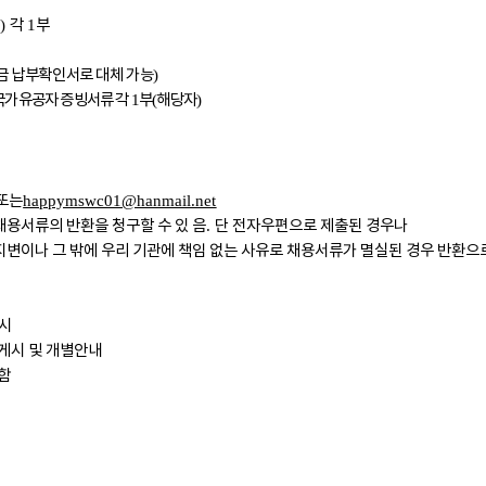
각
부
)
1
 납부확인서로 대체 가능
)
국가유공자 증빙서류 각
부
해당자
1
(
)
또는
happymswc01@hanmail.net
채용서류의 반환을 청구할 수 있 음
단 전자우편으로 제출된 경우나
.
변이나 그 밖에 우리 기관에 책임 없는 사유로 채용서류가 멸실된 경우 반환으
실시
게시 및 개별안내
함