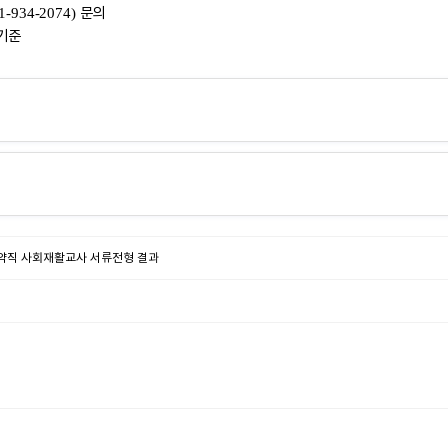
문의
31-934-2074)
기준
약직 사회재활교사 서류전형 결과