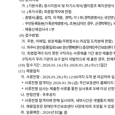
준비서류
(8)
가
기본서류
응시지원서 및 자기소개서
별지참조 복지관양식
. (
)
(
나
추가서류
최종합격자에 한함
. (
)
.
증명서
졸업
성적
자격증
경력
각
부
경력증명서는 국민연금
-
(
,
,
,
)
1
(
주민등록등본
가족관계증명서
초본
남자인 경우
군경력확인
-
(
),
(
,
),
채용신체검사서
부
-
1
접수방법
(9)
가
우편
이메일
방문제출
우편접수는 마감일 도착분에 한함
.
,
,
(
)
나
파주시 문산읍 통일로
문산행복센터
층 장애인주간보호센터
.
1680
1
다
최종합격이 되지 못한 구직자는 서류제출 기간 동안 제출한 
.
구직자가 우리 기관의 요구 없이 자발적으로 제 출한 경우
천재지
,
접수기간
수
수
일간
(10)
: 2026.01.14.(
)~2026.01.28.(
)/15
채용절차
(11)
가
서류전형
수
까지 도착 분 마감하여 
.
: 2026.01.28.(
) 12:00
서류전형 합격자는
금
주간보호센터 홈페이지 
*
2026.01.30.(
)
서류전형 심사는 제출한 서류를 통한 심사표로 두배 이상 선정
*
나
면접전형
추후공지
.
:
서류전형 합격자에 한해 실시되며
세부시간은 개별통지 예정
*
,
다
채용일정은 장애인주간보호센터 사정에 따라 조정될 수 있음
.
라
임용예정
년 02
.
: 2026
월 중