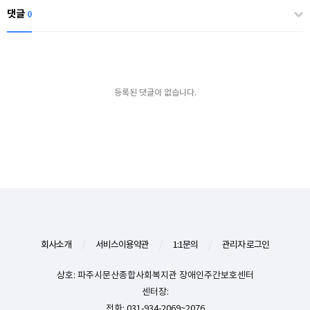
댓글
0
등록된 댓글이 없습니다.
회사소개
/
서비스이용약관
/
1:1문의
/
관리자 로그인
상호: 파주시문산종합사회복지관 장애인주간보호센터
센터장:
전화: 031-934-2069~2076