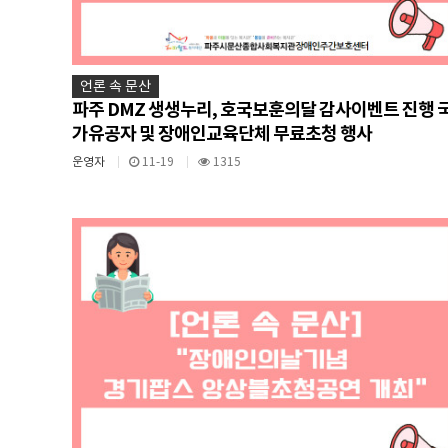
언론 속 문산
파주 DMZ 생생누리, 호국보훈의달 감사이벤트 진행 
가유공자 및 장애인교육단체 무료초청 행사
운영자
11-19
1315