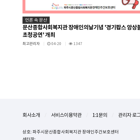
언론 속 문산
문산종합사회복지관 장애인의날기념 '경기팝스 앙상
초청공연' 개최
최고관리자
04-20
1347
처음
회사소개
서비스이용약관
1:1문의
관리자 로
/
/
/
상호: 파주시문산종합사회복지관 장애인주간보호센터
센터장: