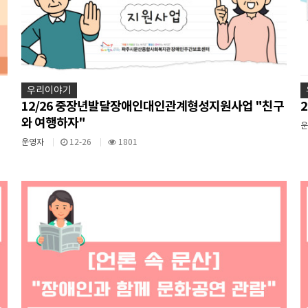
우리이야기
12/26 중장년발달장애인대인관계형성지원사업 "친구
와 여행하자"
운영자
12-26
1801