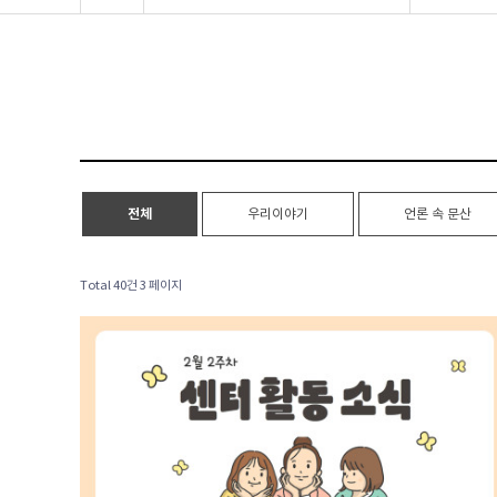
전체
우리이야기
언론 속 문산
Total 40건
3 페이지