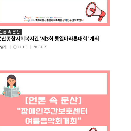
언론 속 문산
문산종합사회복지관 '제3회 통일마라톤대회' 개최
운영자
11-19
1317