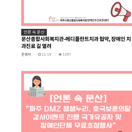
언론 속 문산
문산종합사회복지관-메디플란트치과 협약, 장애인 치
과진료 길 열려
운영자
11-19
1397